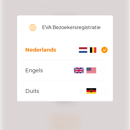
Contact
EVA Bezoekersregistratie
Mercurion 26
6903 PZ Zevenaar, Nederland
Nederlands
+31(0)26 312 11 69
info@evasolutions.eu
btw nummer: NL856430791B01
Engels
kvk nummer: 66182123
Inloggen servicedesk
Duits
Menu
Oplossingen
Koppelingen