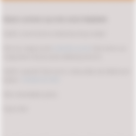
Neem contact op met onze helpdesk
Heeft u technische ondersteuning nodig?
Stel uw vraag via de
helpdesk portal
. Dan komt uw
vraag direct bij de juiste afdeling terecht.
Heeft u spoed? Dan kunt u natuurlijk ook altijd even
bellen:
+31(0)26 312 1169
Met vriendelijke groet,
Team EVA