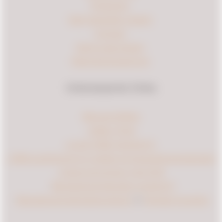
Projecten
Veel gestelde vragen
Contact
Demo aanvragen
Partnerprogramma
Interessante links
Nieuws & Blog
- Safety First!
- Is een RI&E Verplicht?
- TAPA certificering in relatie tot bezoekersregistratie
- Goed ontruimen met EVA
-
Bezoekersregistratie verplicht?
-
Bezoekersregistratiesysteem
&
Digitale receptie