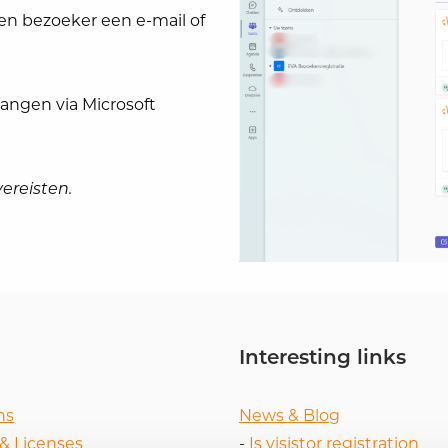
en bezoeker een e-mail of
vangen via Microsoft
ereisten.
Interesting links
ns
News & Blog
 & Licenses
-
Is visistor registration