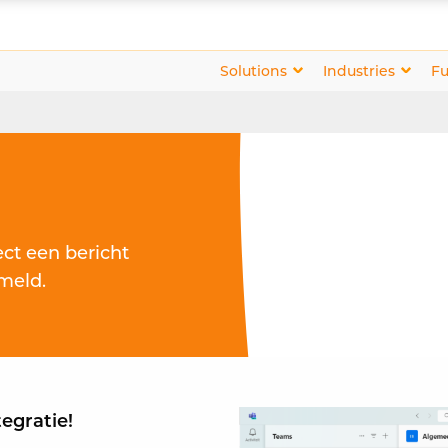
Solutions
Industries
Fu
ct een bericht
meld.
egratie!