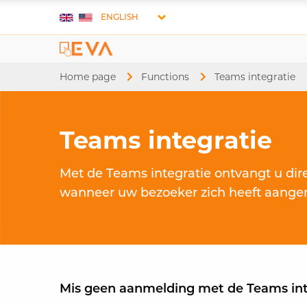
ENGLISH
Home page
Functions
Current:
Teams integratie
Teams integratie
Met de Teams integratie ontvangt u dire
wanneer uw bezoeker zich heeft aange
Mis geen aanmelding met de Teams int